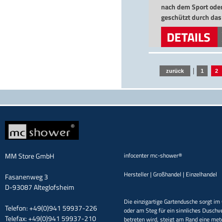
nach dem Sport ode
geschützt durch da
versandkostenfreie
|
zurück
1
2
MM Store GmbH
infocenter mc-shower®
Hersteller | Großhandel | Einzelhandel
Fasanenweg 3
D-93087 Alteglofsheim
Die einzigartige Gartendusche sorgt im 
Telefon: +49(0)941 59937-226
oder am Steg für ein sinnliches Duschv
Telefax: +49(0)941 59937-210
betreten wird, steigt am Rand eine met