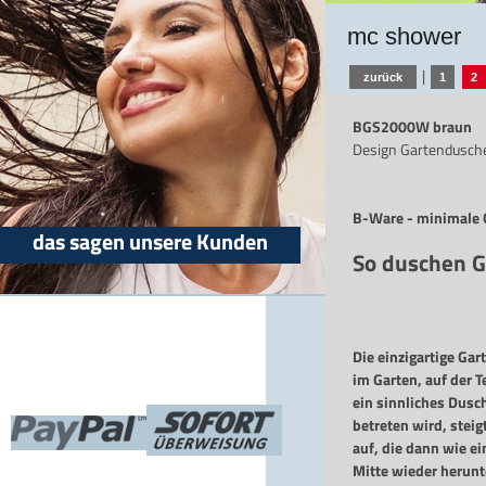
mc shower
|
zurück
1
2
BGS2000W braun
Design Gartendusch
B-Ware - minimale G
das sagen unsere Kunden
So duschen G
Die einzigartige Ga
im Garten, auf der T
ein sinnliches Dusc
betreten wird, stei
auf, die dann wie e
Mitte wieder herunte