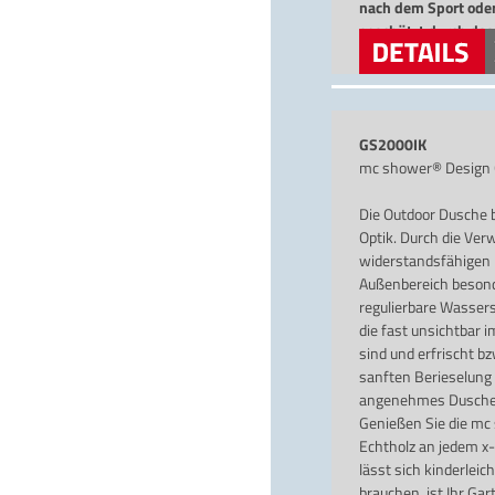
nach dem Sport ode
geschützt durch da
versandkostenfreie
GS2000IK
mc shower® Design 
Die Outdoor Dusche 
Optik. Durch die Ve
widerstandsfähigen K
Außenbereich besonde
regulierbare Wasser
die fast unsichtbar 
sind und erfrischt bz
sanften Berieselung
angenehmes Duscher
Genießen Sie die mc
Echtholz an jedem x-
lässt sich kinderleic
brauchen, ist Ihr Ga