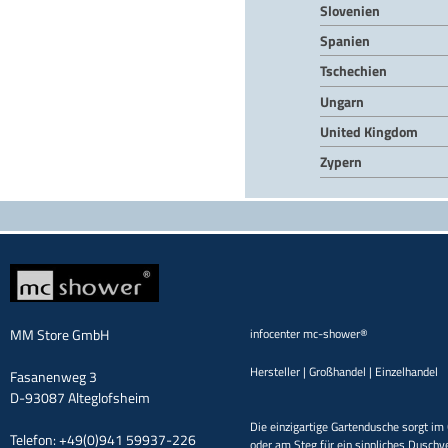
Slovenien
Spanien
Tschechien
Ungarn
United Kingdom
Zypern
MM Store GmbH
infocenter mc-shower®
Hersteller | Großhandel | Einzelhandel
Fasanenweg 3
D-93087 Alteglofsheim
Die einzigartige Gartendusche sorgt im 
Telefon: +49(0)941 59937-226
oder am Steg für ein sinnliches Duschv