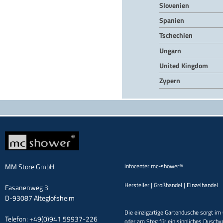
Slovenien
Spanien
Tschechien
Ungarn
United Kingdom
Zypern
MM Store GmbH
infocenter mc-shower®
Hersteller | Großhandel | Einzelhandel
Fasanenweg 3
D-93087 Alteglofsheim
Die einzigartige Gartendusche sorgt im 
Telefon: +49(0)941 59937-226
oder am Steg für ein sinnliches Duschv