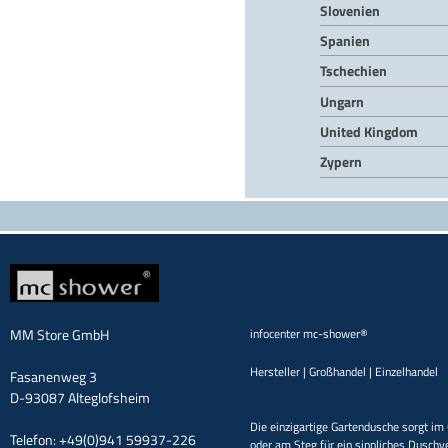
Slovenien
Spanien
Tschechien
Ungarn
United Kingdom
Zypern
MM Store GmbH
infocenter mc-shower®
Hersteller | Großhandel | Einzelhandel
Fasanenweg 3
D-93087 Alteglofsheim
Die einzigartige Gartendusche sorgt im 
Telefon: +49(0)941 59937-226
oder am Steg für ein sinnliches Duschv