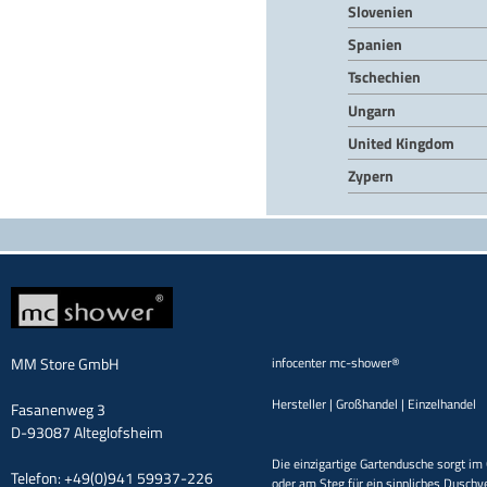
Slovenien
Spanien
Tschechien
Ungarn
United Kingdom
Zypern
MM Store GmbH
infocenter mc-shower®
Hersteller | Großhandel | Einzelhandel
Fasanenweg 3
D-93087 Alteglofsheim
Die einzigartige Gartendusche sorgt im 
Telefon: +49(0)941 59937-226
oder am Steg für ein sinnliches Duschv