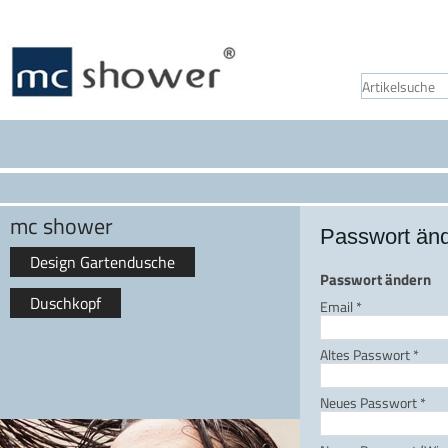
mc shower
Passwort än
Design Gartendusche
Passwort ändern
Duschkopf
Email
*
Altes Passwort
*
Neues Passwort
*