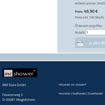
Artikelnummer:
SH2
49,90 €
Preis:
Preis inkl. 19% MwSt. 
derzeit vergriffen
Anzahl:
MM Store GmbH
infocenter mc-shower®
Hersteller | Großhandel | Einzelhandel
Fasanenweg 3
D-93087 Alteglofsheim