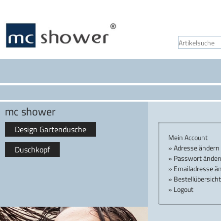
mc shower
Design Gartendusche
Mein Account
» Adresse ändern
Duschkopf
» Passwort änder
» Emailadresse ä
» Bestellübersicht
» Logout