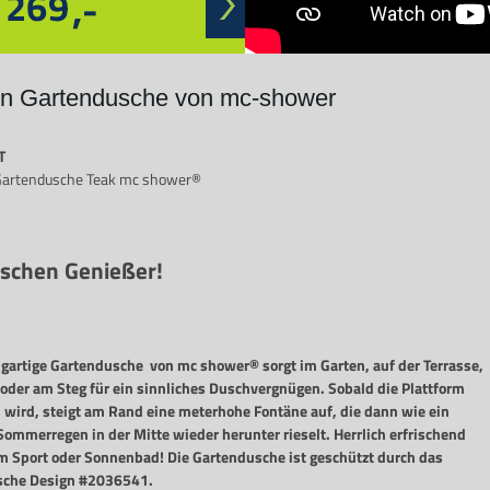
n Gartendusche von mc-shower
T
Gartendusche Teak mc shower®
schen Genießer!
igartige Gartendusche von mc shower® sorgt im Garten, auf der Terrasse,
oder am Steg für ein sinnliches Duschvergnügen. Sobald die Plattform
 wird, steigt am Rand eine meterhohe Fontäne auf, die dann wie ein
Sommerregen in der Mitte wieder herunter rieselt. Herrlich erfrischend
m Sport oder Sonnenbad! Die Gartendusche ist geschützt durch das
sche Design #2036541.