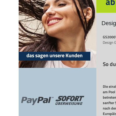
Desig
GS2000
Design 
das sagen unsere Kunden
So du
Die einz
am Pool 
betreten
sanfter 
nach de
Europäi