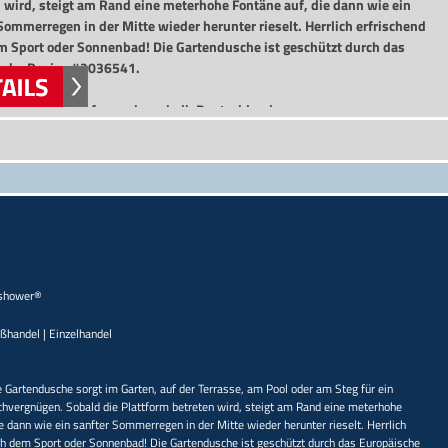
 wird, steigt am Rand eine meterhohe Fontäne auf, die dann wie ein
Sommerregen in der Mitte wieder herunter rieselt. Herrlich erfrischend
m Sport oder Sonnenbad! Die Gartendusche ist geschützt durch das
sche Design #2036541.
kostenfreie Lieferung
innerhalb Deutschland
-shower®
oßhandel | Einzelhandel
e Gartendusche sorgt im Garten, auf der Terrasse, am Pool oder am Steg für ein
chvergnügen. Sobald die Plattform betreten wird, steigt am Rand eine meterhohe
e dann wie ein sanfter Sommerregen in der Mitte wieder herunter rieselt. Herrlich
ch dem Sport oder Sonnenbad! Die Gartendusche ist geschützt durch das Europäische