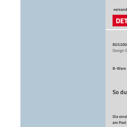
versand
BGS200
Design 
B-Ware 
So du
Die einz
am Pool 