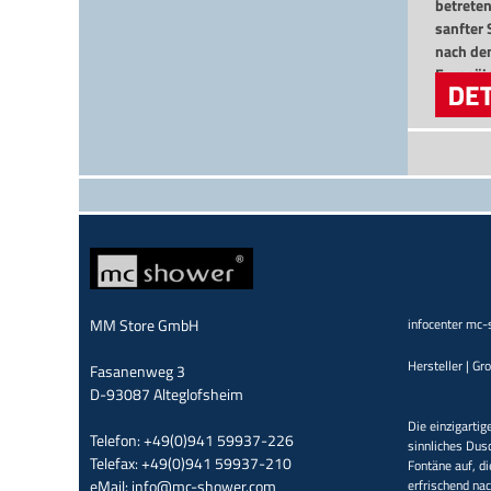
betreten
sanfter 
nach de
Europäi
versand
MM Store GmbH
infocenter mc
Hersteller | Gr
Fasanenweg 3
D-93087 Alteglofsheim
Die einzigartig
Telefon: +49(0)941 59937-226
sinnliches Dus
Telefax: +49(0)941 59937-210
Fontäne auf, di
eMail:
info@mc-shower.com
erfrischend na