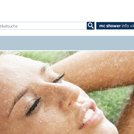
mc shower
info +