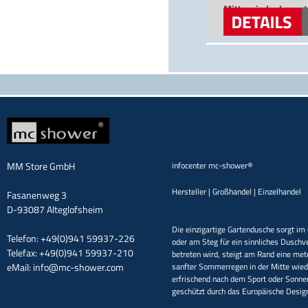
Mitte wieder herunte
nach dem Sport ode
geschützt durch da
versandkostenfreie
MM Store GmbH
infocenter mc-shower®
Hersteller | Großhandel | Einzelhandel
Fasanenweg 3
D-93087 Alteglofsheim
Die einzigartige Gartendusche sorgt im 
Telefon: +49(0)941 59937-226
oder am Steg für ein sinnliches Duschv
Telefax: +49(0)941 59937-210
betreten wird, steigt am Rand eine met
eMail:
info@mc-shower.com
sanfter Sommerregen in der Mitte wieder
erfrischend nach dem Sport oder Sonne
geschützt durch das Europäische Desi