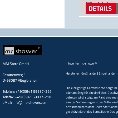
Mitte wieder herunte
nach dem Sport ode
geschützt durch da
versandkostenfreie
MM Store GmbH
infocenter mc-shower®
Hersteller | Großhandel | Einzelhandel
Fasanenweg 3
D-93087 Alteglofsheim
Die einzigartige Gartendusche sorgt im 
Telefon: +49(0)941 59937-226
oder am Steg für ein sinnliches Duschv
Telefax: +49(0)941 59937-210
betreten wird, steigt am Rand eine met
eMail:
info@mc-shower.com
sanfter Sommerregen in der Mitte wieder
erfrischend nach dem Sport oder Sonne
geschützt durch das Europäische Desi