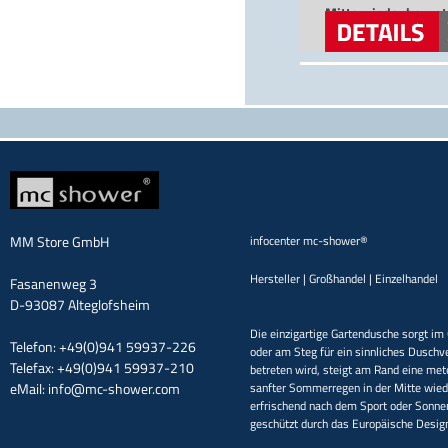
Mitte wieder herunte
nach dem Sport ode
geschützt durch da
versandkostenfreie
MM Store GmbH
infocenter mc-shower®
Hersteller | Großhandel | Einzelhandel
Fasanenweg 3
D-93087 Alteglofsheim
Die einzigartige Gartendusche sorgt im 
Telefon: +49(0)941 59937-226
oder am Steg für ein sinnliches Duschv
Telefax: +49(0)941 59937-210
betreten wird, steigt am Rand eine met
eMail:
info@mc-shower.com
sanfter Sommerregen in der Mitte wieder
erfrischend nach dem Sport oder Sonne
geschützt durch das Europäische Desi